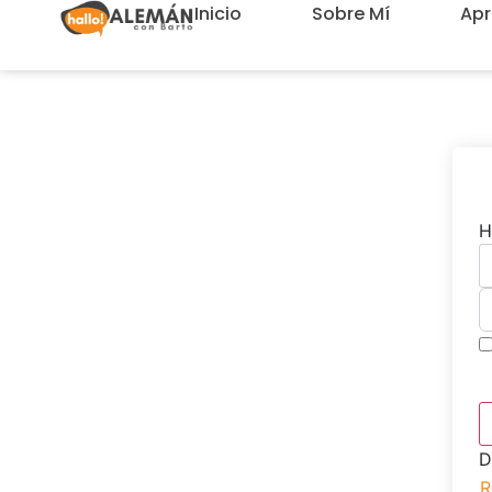
Inicio
Sobre Mí
Ap
H
D
R