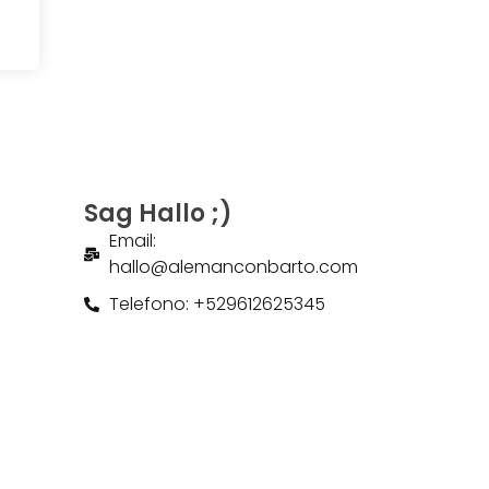
Sag Hallo ;)
Email:
hallo@alemanconbarto.com
Telefono: +529612625345