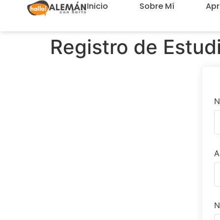
Inicio
Sobre Mí
Ap
Registro de Estud
N
A
N