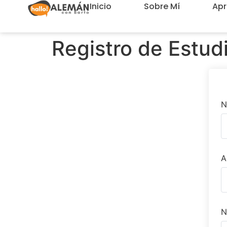
Inicio
Sobre Mí
Ap
Registro de Estud
N
A
N